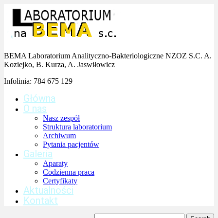
BEMA Laboratorium Analityczno-Bakteriologiczne NZOZ S.C. A.
Koziejko, B. Kurza, A. Jaswiłowicz
Infolinia:
784 675 129
Główna
O nas
Nasz zespół
Struktura laboratorium
Archiwum
Pytania pacjentów
Galeria
Aparaty
Codzienna praca
Certyfikaty
Aktualności
Kontakt