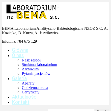
BEMA Laboratorium Analityczno-Bakteriologiczne NZOZ S.C. A.
Koziejko, B. Kurza, A. Jaswiłowicz
Infolinia:
784 675 129
Główna
O nas
Nasz zespół
Struktura laboratorium
Archiwum
Pytania pacjentów
Galeria
Aparaty
Codzienna praca
Certyfikaty
Aktualności
Kontakt