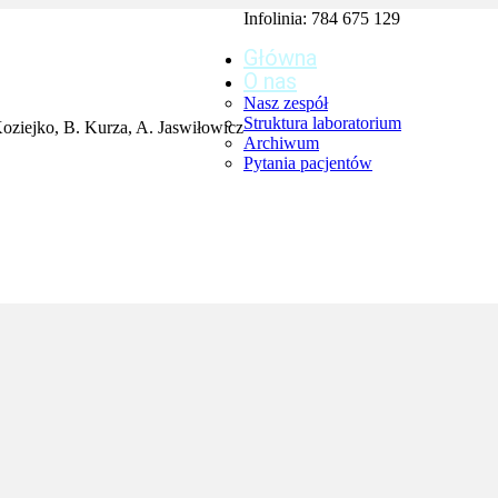
Infolinia:
784 675 129
Główna
O nas
Nasz zespół
Struktura laboratorium
ziejko, B. Kurza, A. Jaswiłowicz
Archiwum
Pytania pacjentów