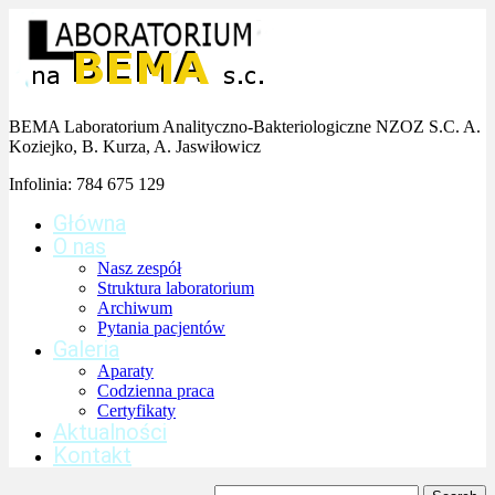
BEMA Laboratorium Analityczno-Bakteriologiczne NZOZ S.C. A.
Koziejko, B. Kurza, A. Jaswiłowicz
Infolinia:
784 675 129
Główna
O nas
Nasz zespół
Struktura laboratorium
Archiwum
Pytania pacjentów
Galeria
Aparaty
Codzienna praca
Certyfikaty
Aktualności
Kontakt