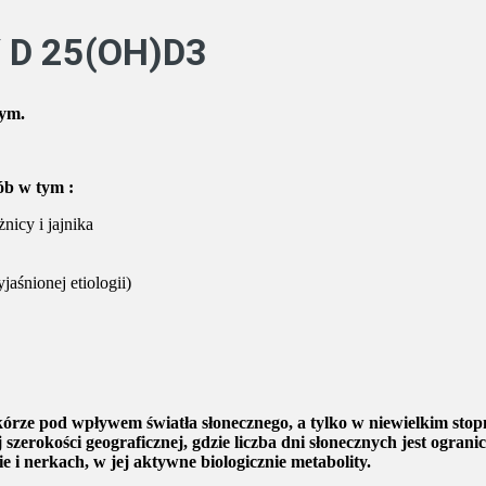
 D
25(OH)D3
nym.
ób w tym :
nicy i jajnika
aśnionej etiologii)
órze pod wpływem światła słonecznego, a tylko w niewielkim stop
 szerokości geograficznej, gdzie liczba dni słonecznych jest ogra
i nerkach, w jej aktywne biologicznie metabolity.