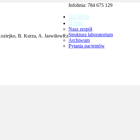
Infolinia:
784 675 129
Główna
O nas
Nasz zespół
Struktura laboratorium
ziejko, B. Kurza, A. Jaswiłowicz
Archiwum
Pytania pacjentów