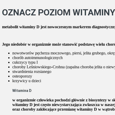
OZNACZ POZIOM WITAMINY
metabolit witaminy D jest nowoczesnym markerem
diagnostycz
Jego niedobór w organizmie może stanowić podstawę wielu chor
nowotworów pęcherza moczowego, piersi, jelita grubego, okręż
chorób autoimmunologicznych
cukrzycy typu I
choroby Leśniowskiego-Crohna (zapalna choroba jelita o niewyj
stwardnienia rozsianego
osteoporozy
krzywicy u dzieci
Witamina D
w organizmie człowieka pochodzi głównie z biosyntezy w sk
witaminy D jest często niewystarczająca zwłaszcza w naszej
oraz choroby zakłócające przemianę witaminy D w wątrobie 