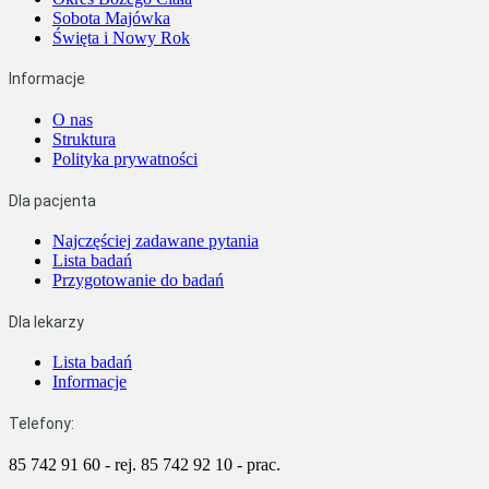
Sobota Majówka
Święta i Nowy Rok
Informacje
O nas
Struktura
Polityka prywatności
Dla pacjenta
Najczęściej zadawane pytania
Lista badań
Przygotowanie do badań
Dla lekarzy
Lista badań
Informacje
Telefony:
85 742 91 60 - rej.
85 742 92 10 - prac.