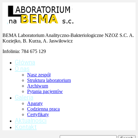
BEMA Laboratorium Analityczno-Bakteriologiczne NZOZ S.C. A.
Koziejko, B. Kurza, A. Jaswiłowicz
Infolinia:
784 675 129
Główna
O nas
Nasz zespół
Struktura laboratorium
Archiwum
Pytania pacjentów
Galeria
Aparaty
Codzienna praca
Certyfikaty
Aktualności
Kontakt